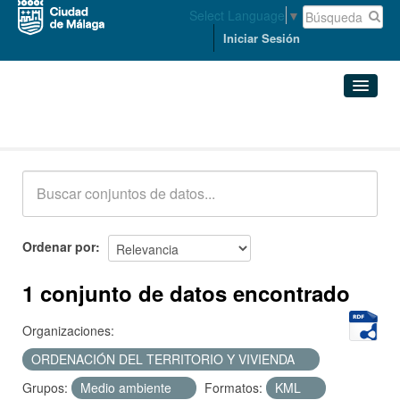
Select Language
▼
Iniciar Sesión
Conjuntos de datos
Conjuntos de datos
Organizaciones
Grupos
Ordenar por
Acerca de
1 conjunto de datos encontrado
Organizaciones:
ORDENACIÓN DEL TERRITORIO Y VIVIENDA
Grupos:
Medio ambiente
Formatos:
KML