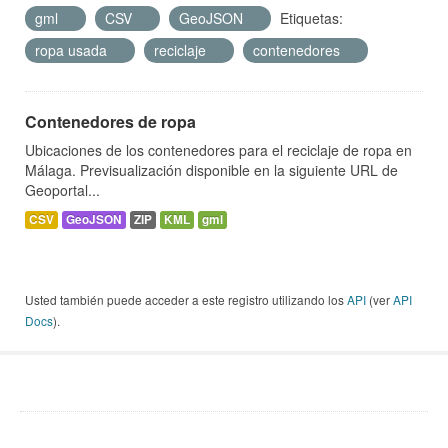
gml
CSV
GeoJSON
Etiquetas:
ropa usada
reciclaje
contenedores
Contenedores de ropa
Ubicaciones de los contenedores para el reciclaje de ropa en
Málaga. Previsualización disponible en la siguiente URL de
Geoportal...
CSV
GeoJSON
ZIP
KML
gml
Usted también puede acceder a este registro utilizando los
API
(ver
API
Docs
).