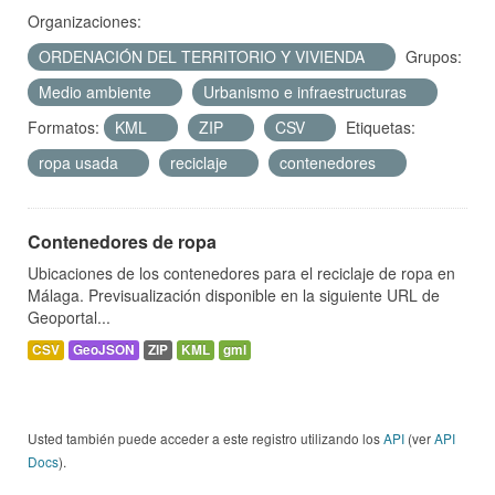
Organizaciones:
ORDENACIÓN DEL TERRITORIO Y VIVIENDA
Grupos:
Medio ambiente
Urbanismo e infraestructuras
Formatos:
KML
ZIP
CSV
Etiquetas:
ropa usada
reciclaje
contenedores
Contenedores de ropa
Ubicaciones de los contenedores para el reciclaje de ropa en
Málaga. Previsualización disponible en la siguiente URL de
Geoportal...
CSV
GeoJSON
ZIP
KML
gml
Usted también puede acceder a este registro utilizando los
API
(ver
API
Docs
).