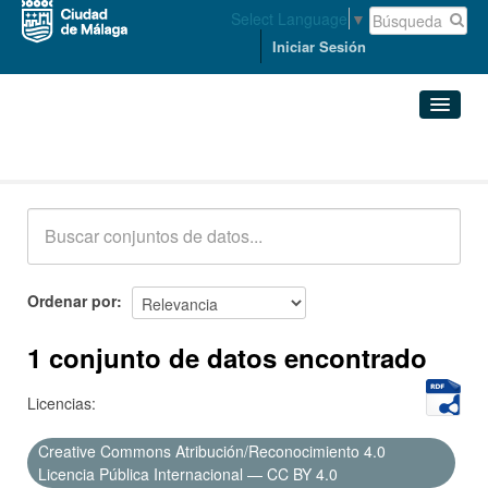
Select Language
▼
Iniciar Sesión
Conjuntos de datos
Conjuntos de datos
Organizaciones
Grupos
Ordenar por
Acerca de
1 conjunto de datos encontrado
Licencias:
Creative Commons Atribución/Reconocimiento 4.0
Licencia Pública Internacional — CC BY 4.0