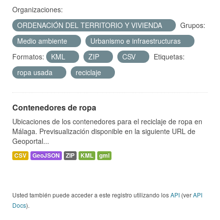
Organizaciones:
ORDENACIÓN DEL TERRITORIO Y VIVIENDA
Grupos:
Medio ambiente
Urbanismo e infraestructuras
Formatos:
KML
ZIP
CSV
Etiquetas:
ropa usada
reciclaje
Contenedores de ropa
Ubicaciones de los contenedores para el reciclaje de ropa en
Málaga. Previsualización disponible en la siguiente URL de
Geoportal...
CSV
GeoJSON
ZIP
KML
gml
Usted también puede acceder a este registro utilizando los
API
(ver
API
Docs
).