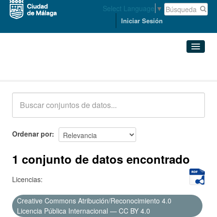
Select Language
▼
Iniciar Sesión
Conjuntos de datos
Conjuntos de datos
Organizaciones
Grupos
Ordenar por
Acerca de
1 conjunto de datos encontrado
Licencias:
Creative Commons Atribución/Reconocimiento 4.0
Licencia Pública Internacional — CC BY 4.0