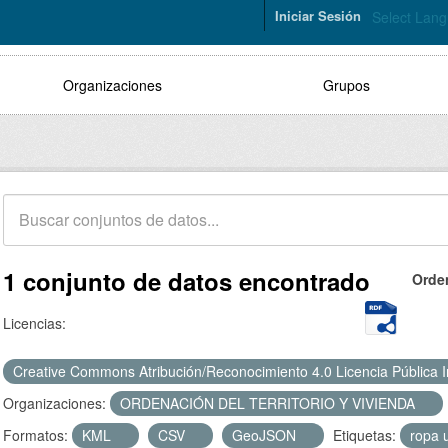
Iniciar Sesión
Select Lan
Organizaciones
Grupos
1 conjunto de datos encontrado
Orde
Licencias:
Creative Commons Atribución/Reconocimiento 4.0 Licencia Pública 
Organizaciones:
ORDENACIÓN DEL TERRITORIO Y VIVIENDA
Formatos:
KML
CSV
GeoJSON
Etiquetas:
ropa 