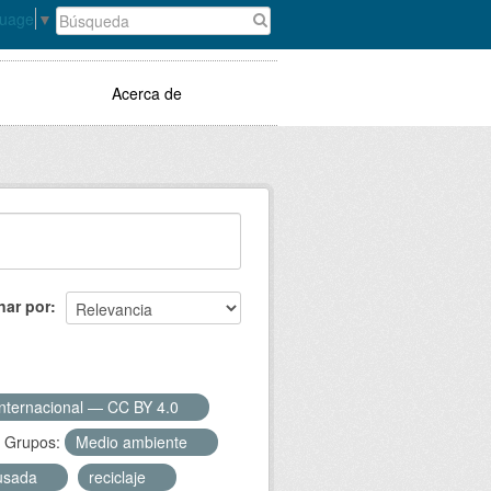
guage
▼
Acerca de
nar por
Internacional — CC BY 4.0
Grupos:
Medio ambiente
usada
reciclaje