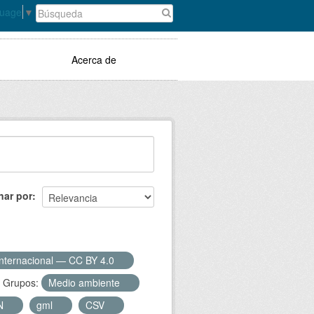
guage
▼
Acerca de
nar por
Internacional — CC BY 4.0
Grupos:
Medio ambiente
N
gml
CSV