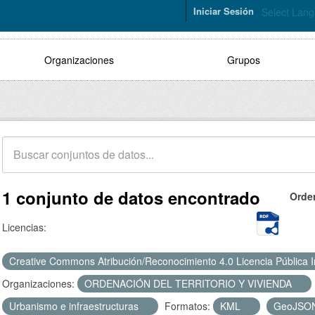
Iniciar Sesión
Select Lan
Organizaciones
Grupos
1 conjunto de datos encontrado
Orde
Licencias:
Creative Commons Atribución/Reconocimiento 4.0 Licencia Pública 
Organizaciones:
ORDENACIÓN DEL TERRITORIO Y VIVIENDA
Urbanismo e infraestructuras
Formatos:
KML
GeoJSO