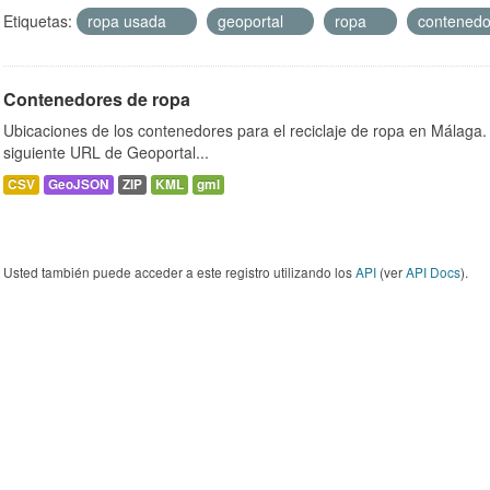
Etiquetas:
ropa usada
geoportal
ropa
contened
Contenedores de ropa
Ubicaciones de los contenedores para el reciclaje de ropa en Málaga. 
siguiente URL de Geoportal...
CSV
GeoJSON
ZIP
KML
gml
Usted también puede acceder a este registro utilizando los
API
(ver
API Docs
).