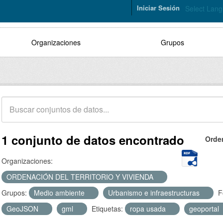
Iniciar Sesión
Select Lan
Organizaciones
Grupos
1 conjunto de datos encontrado
Orde
Organizaciones:
ORDENACIÓN DEL TERRITORIO Y VIVIENDA
Grupos:
Medio ambiente
Urbanismo e infraestructuras
F
GeoJSON
gml
Etiquetas:
ropa usada
geoportal