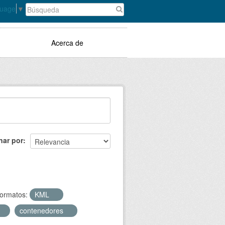
guage
▼
Acerca de
nar por
ormatos:
KML
contenedores