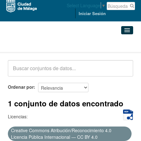
Select Language
▼
Iniciar Sesión
Conjuntos de datos
Conjuntos de datos
Organizaciones
Grupos
Ordenar por
Acerca de
1 conjunto de datos encontrado
Licencias:
Creative Commons Atribución/Reconocimiento 4.0
Licencia Pública Internacional — CC BY 4.0