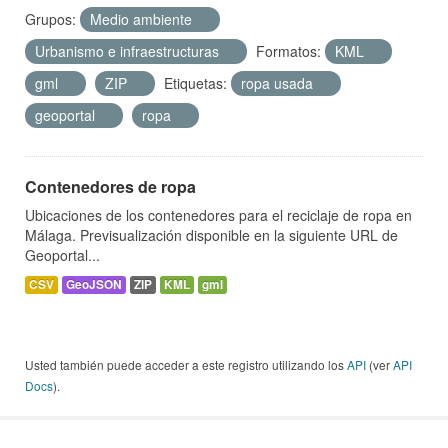
Grupos:
Medio ambiente
Urbanismo e infraestructuras
Formatos:
KML
gml
ZIP
Etiquetas:
ropa usada
geoportal
ropa
Contenedores de ropa
Ubicaciones de los contenedores para el reciclaje de ropa en
Málaga. Previsualización disponible en la siguiente URL de
Geoportal...
CSV
GeoJSON
ZIP
KML
gml
Usted también puede acceder a este registro utilizando los
API
(ver
API
Docs
).