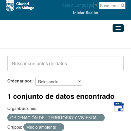
Select Language
▼
Iniciar Sesión
Conjuntos de datos
Conjuntos de datos
Organizaciones
Grupos
Ordenar por
Acerca de
1 conjunto de datos encontrado
Organizaciones:
ORDENACIÓN DEL TERRITORIO Y VIVIENDA
Grupos:
Medio ambiente