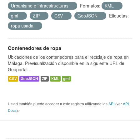
Urbanismo e infraestructuras
Formatos:
KML
gml
ZIP
CSV
GeoJSON
Etiquetas:
ropa usada
Contenedores de ropa
Ubicaciones de los contenedores para el reciclaje de ropa en
Málaga. Previsualización disponible en la siguiente URL de
Geoportal...
CSV
GeoJSON
ZIP
KML
gml
Usted también puede acceder a este registro utilizando los
API
(ver
API
Docs
).