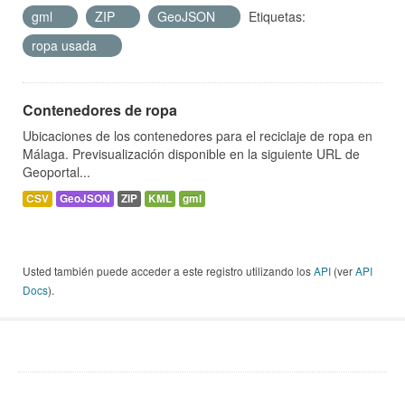
gml
ZIP
GeoJSON
Etiquetas:
ropa usada
Contenedores de ropa
Ubicaciones de los contenedores para el reciclaje de ropa en
Málaga. Previsualización disponible en la siguiente URL de
Geoportal...
CSV
GeoJSON
ZIP
KML
gml
Usted también puede acceder a este registro utilizando los
API
(ver
API
Docs
).