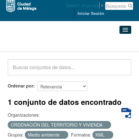
Select Language
▼
Iniciar Sesión
Conjuntos de datos
Conjuntos de datos
Organizaciones
Grupos
Ordenar por
Acerca de
1 conjunto de datos encontrado
Organizaciones:
ORDENACIÓN DEL TERRITORIO Y VIVIENDA
Grupos:
Medio ambiente
Formatos:
KML