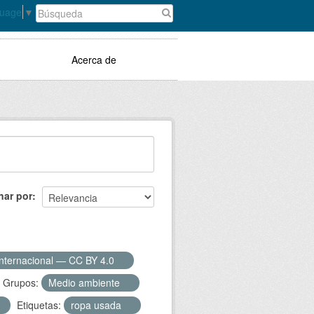
guage
▼
Acerca de
nar por
Internacional — CC BY 4.0
Grupos:
Medio ambiente
Etiquetas:
ropa usada