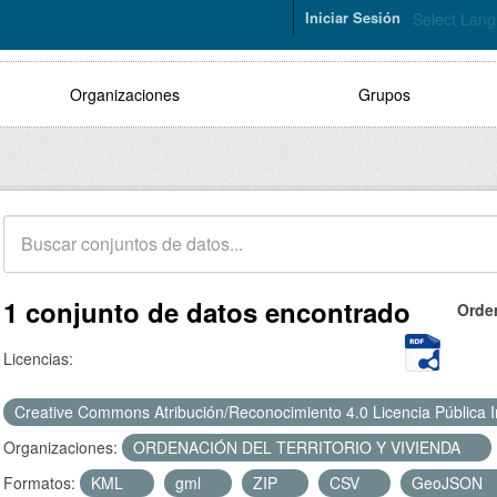
Iniciar Sesión
Select Lan
Organizaciones
Grupos
1 conjunto de datos encontrado
Orde
Licencias:
Creative Commons Atribución/Reconocimiento 4.0 Licencia Pública 
Organizaciones:
ORDENACIÓN DEL TERRITORIO Y VIVIENDA
Formatos:
KML
gml
ZIP
CSV
GeoJSON