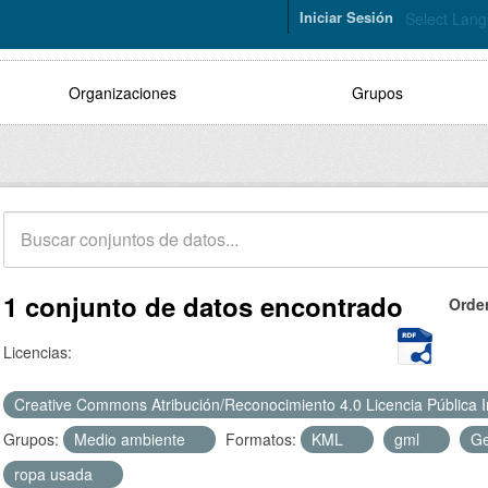
Iniciar Sesión
Select Lan
Organizaciones
Grupos
1 conjunto de datos encontrado
Orde
Licencias:
Creative Commons Atribución/Reconocimiento 4.0 Licencia Pública 
Grupos:
Medio ambiente
Formatos:
KML
gml
G
ropa usada