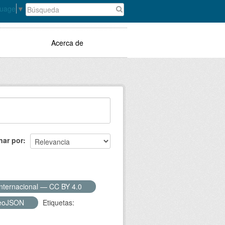
guage
▼
Acerca de
nar por
Internacional — CC BY 4.0
eoJSON
Etiquetas: