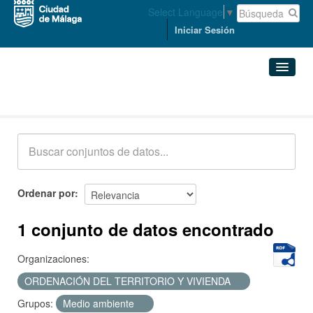
Select Language
▼
Iniciar Sesión
Conjuntos de datos
Conjuntos de datos
Organizaciones
Grupos
Ordenar por
Acerca de
1 conjunto de datos encontrado
Organizaciones:
ORDENACIÓN DEL TERRITORIO Y VIVIENDA
Grupos:
Medio ambiente