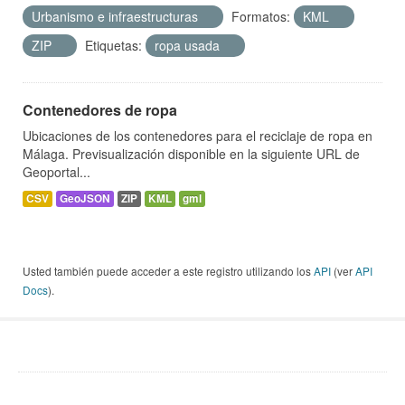
Urbanismo e infraestructuras
Formatos:
KML
ZIP
Etiquetas:
ropa usada
Contenedores de ropa
Ubicaciones de los contenedores para el reciclaje de ropa en
Málaga. Previsualización disponible en la siguiente URL de
Geoportal...
CSV
GeoJSON
ZIP
KML
gml
Usted también puede acceder a este registro utilizando los
API
(ver
API
Docs
).