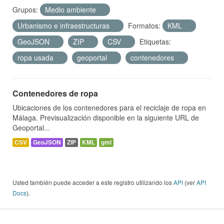
Grupos:
Medio ambiente
Urbanismo e infraestructuras
Formatos:
KML
GeoJSON
ZIP
CSV
Etiquetas:
ropa usada
geoportal
contenedores
Contenedores de ropa
Ubicaciones de los contenedores para el reciclaje de ropa en
Málaga. Previsualización disponible en la siguiente URL de
Geoportal...
CSV
GeoJSON
ZIP
KML
gml
Usted también puede acceder a este registro utilizando los
API
(ver
API
Docs
).