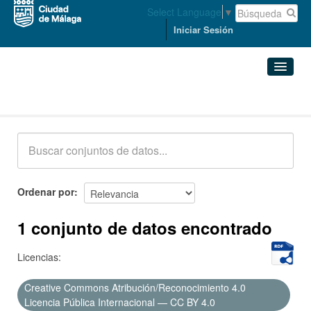
Select Language
▼
Iniciar Sesión
Conjuntos de datos
Conjuntos de datos
Organizaciones
Grupos
Ordenar por
Acerca de
1 conjunto de datos encontrado
Licencias:
Creative Commons Atribución/Reconocimiento 4.0
Licencia Pública Internacional — CC BY 4.0