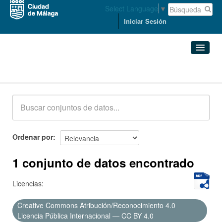
Select Language
▼
Iniciar Sesión
Conjuntos de datos
Conjuntos de datos
Organizaciones
Grupos
Ordenar por
Acerca de
1 conjunto de datos encontrado
Licencias:
Creative Commons Atribución/Reconocimiento 4.0
Licencia Pública Internacional — CC BY 4.0