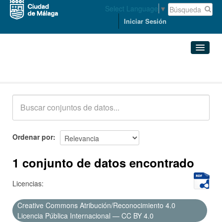
Select Language
▼
Iniciar Sesión
Conjuntos de datos
Conjuntos de datos
Organizaciones
Grupos
Ordenar por
Acerca de
1 conjunto de datos encontrado
Licencias:
Creative Commons Atribución/Reconocimiento 4.0
Licencia Pública Internacional — CC BY 4.0