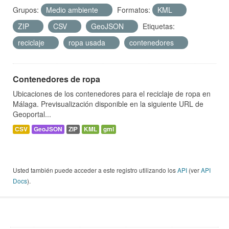
Grupos:
Medio ambiente
Formatos:
KML
ZIP
CSV
GeoJSON
Etiquetas:
reciclaje
ropa usada
contenedores
Contenedores de ropa
Ubicaciones de los contenedores para el reciclaje de ropa en
Málaga. Previsualización disponible en la siguiente URL de
Geoportal...
CSV
GeoJSON
ZIP
KML
gml
Usted también puede acceder a este registro utilizando los
API
(ver
API
Docs
).