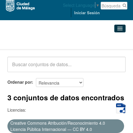
Select Language
▼
Iniciar Sesión
Conjuntos de datos
Conjuntos de datos
Organizaciones
Grupos
Ordenar por
Acerca de
3 conjuntos de datos encontrados
Licencias:
Creative Commons Atribución/Reconocimiento 4.0
Licencia Pública Internacional — CC BY 4.0