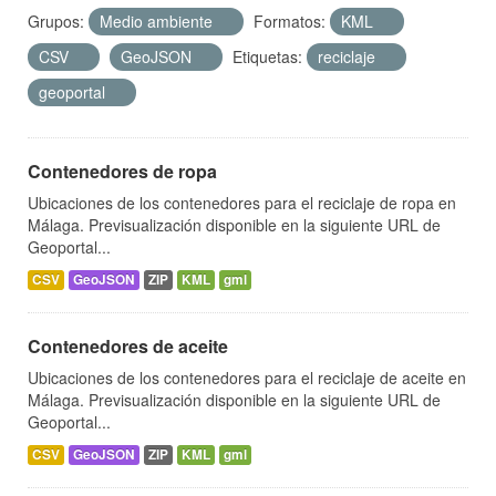
Grupos:
Medio ambiente
Formatos:
KML
CSV
GeoJSON
Etiquetas:
reciclaje
geoportal
Contenedores de ropa
Ubicaciones de los contenedores para el reciclaje de ropa en
Málaga. Previsualización disponible en la siguiente URL de
Geoportal...
CSV
GeoJSON
ZIP
KML
gml
Contenedores de aceite
Ubicaciones de los contenedores para el reciclaje de aceite en
Málaga. Previsualización disponible en la siguiente URL de
Geoportal...
CSV
GeoJSON
ZIP
KML
gml