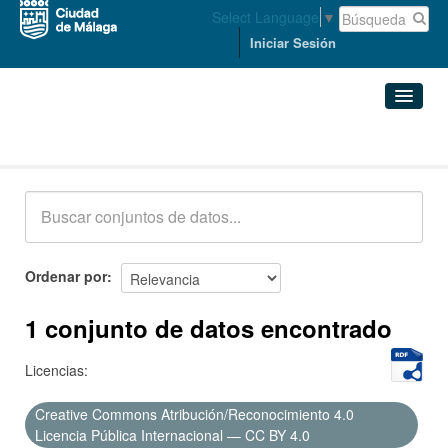
Select Language
▼
Iniciar Sesión
Conjuntos de datos
Conjuntos de datos
Organizaciones
Grupos
Ordenar por
Acerca de
1 conjunto de datos encontrado
Licencias:
Creative Commons Atribución/Reconocimiento 4.0
Licencia Pública Internacional — CC BY 4.0