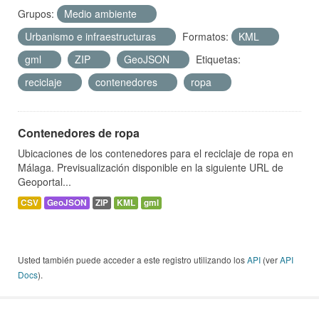
Grupos:
Medio ambiente
Urbanismo e infraestructuras
Formatos:
KML
gml
ZIP
GeoJSON
Etiquetas:
reciclaje
contenedores
ropa
Contenedores de ropa
Ubicaciones de los contenedores para el reciclaje de ropa en
Málaga. Previsualización disponible en la siguiente URL de
Geoportal...
CSV
GeoJSON
ZIP
KML
gml
Usted también puede acceder a este registro utilizando los
API
(ver
API
Docs
).