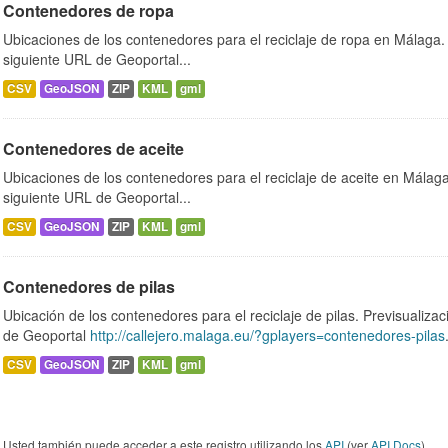
Contenedores de ropa
Ubicaciones de los contenedores para el reciclaje de ropa en Málaga. 
siguiente URL de Geoportal...
CSV
GeoJSON
ZIP
KML
gml
Contenedores de aceite
Ubicaciones de los contenedores para el reciclaje de aceite en Málaga.
siguiente URL de Geoportal...
CSV
GeoJSON
ZIP
KML
gml
Contenedores de pilas
Ubicación de los contenedores para el reciclaje de pilas. Previsualizac
de Geoportal
http://callejero.malaga.eu/?gplayers=contenedores-pilas
CSV
GeoJSON
ZIP
KML
gml
Usted también puede acceder a este registro utilizando los
API
(ver
API Docs
).