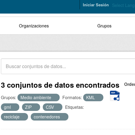
Iniciar Sesión
Select Lan
Organizaciones
Grupos
3 conjuntos de datos encontrados
Orde
Grupos:
Medio ambiente
Formatos:
KML
gml
ZIP
CSV
Etiquetas:
reciclaje
contenedores