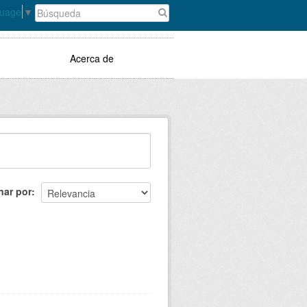
guage
▼
Acerca de
nar por