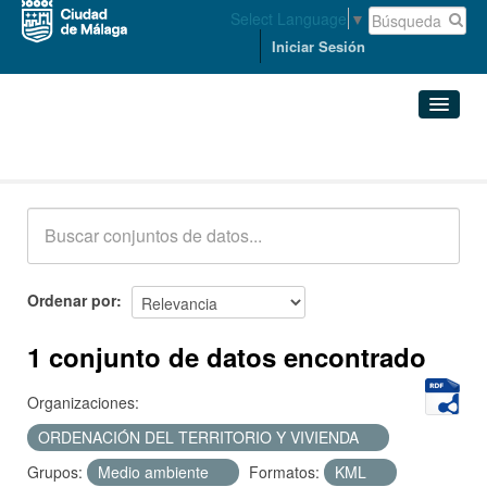
Select Language
▼
Iniciar Sesión
Conjuntos de datos
Conjuntos de datos
Organizaciones
Grupos
Ordenar por
Acerca de
1 conjunto de datos encontrado
Organizaciones:
ORDENACIÓN DEL TERRITORIO Y VIVIENDA
Grupos:
Medio ambiente
Formatos:
KML