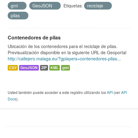
gml
GeoJSON
Etiquetas:
reciclaje
pilas
Contenedores de pilas
Ubicación de los contenedores para el reciclaje de pilas.
Previsualización disponible en la siguiente URL de Geoportal
http://callejero.malaga.eu/?gplayers=contenedores-pilas
...
CSV
GeoJSON
ZIP
KML
gml
Usted también puede acceder a este registro utilizando los
API
(ver
API
Docs
).