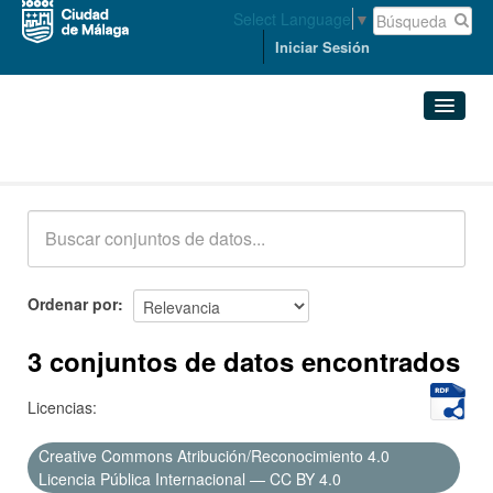
Select Language
▼
Iniciar Sesión
Conjuntos de datos
Conjuntos de datos
Organizaciones
Grupos
Ordenar por
Acerca de
3 conjuntos de datos encontrados
Licencias:
Creative Commons Atribución/Reconocimiento 4.0
Licencia Pública Internacional — CC BY 4.0