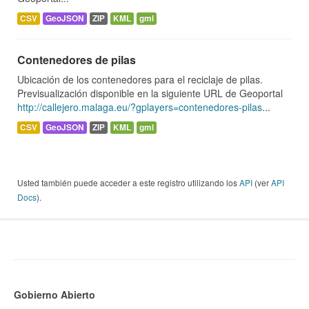
CSV
GeoJSON
ZIP
KML
gml
Contenedores de pilas
Ubicación de los contenedores para el reciclaje de pilas.
Previsualización disponible en la siguiente URL de Geoportal
http://callejero.malaga.eu/?gplayers=contenedores-pilas
...
CSV
GeoJSON
ZIP
KML
gml
Usted también puede acceder a este registro utilizando los
API
(ver
API
Docs
).
Gobierno Abierto