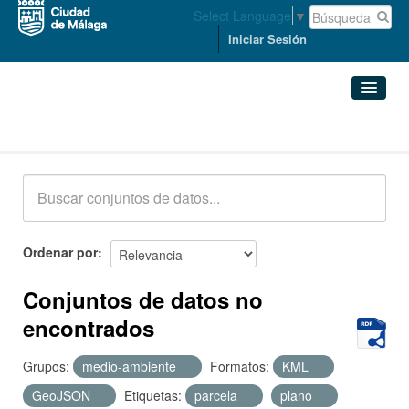
Select Language
▼
Iniciar Sesión
Conjuntos de datos
Conjuntos de datos
Organizaciones
Grupos
Ordenar por
Acerca de
Conjuntos de datos no
encontrados
Grupos:
medio-ambiente
Formatos:
KML
GeoJSON
Etiquetas:
parcela
plano