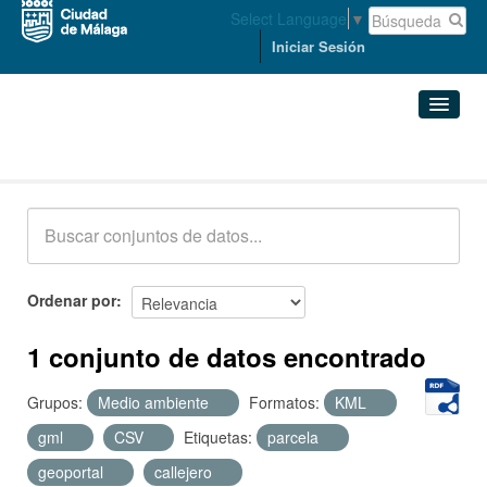
Select Language
▼
Iniciar Sesión
Conjuntos de datos
Conjuntos de datos
Organizaciones
Grupos
Ordenar por
Acerca de
1 conjunto de datos encontrado
Grupos:
Medio ambiente
Formatos:
KML
gml
CSV
Etiquetas:
parcela
geoportal
callejero