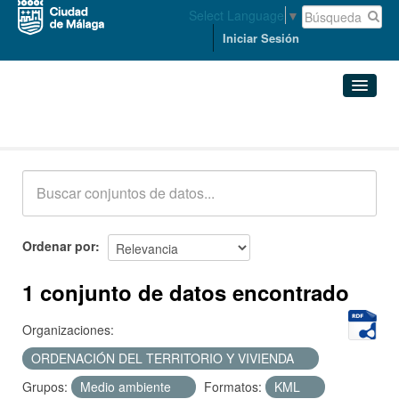
Select Language
▼
Iniciar Sesión
Conjuntos de datos
Conjuntos de datos
Organizaciones
Grupos
Ordenar por
Acerca de
1 conjunto de datos encontrado
Organizaciones:
ORDENACIÓN DEL TERRITORIO Y VIVIENDA
Grupos:
Medio ambiente
Formatos:
KML