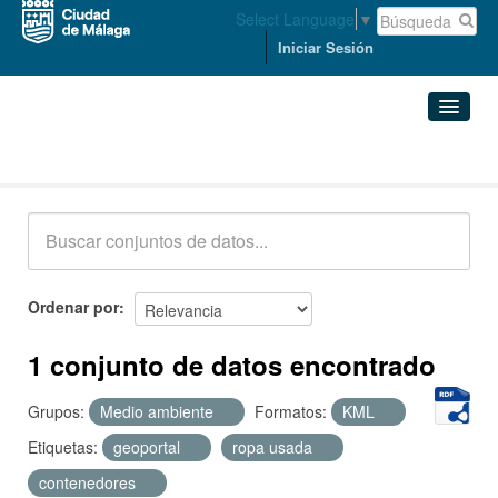
Select Language
▼
Iniciar Sesión
Conjuntos de datos
Conjuntos de datos
Organizaciones
Grupos
Ordenar por
Acerca de
1 conjunto de datos encontrado
Grupos:
Medio ambiente
Formatos:
KML
Etiquetas:
geoportal
ropa usada
contenedores