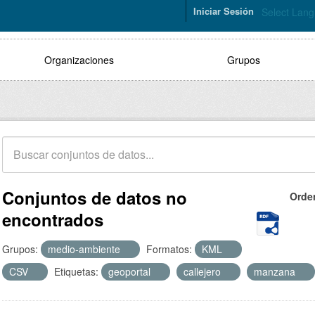
Iniciar Sesión
Select Lan
Organizaciones
Grupos
Conjuntos de datos no
Orde
encontrados
Grupos:
medio-ambiente
Formatos:
KML
CSV
Etiquetas:
geoportal
callejero
manzana