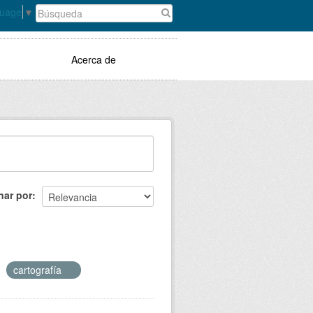
guage
▼
Acerca de
nar por
cartografía