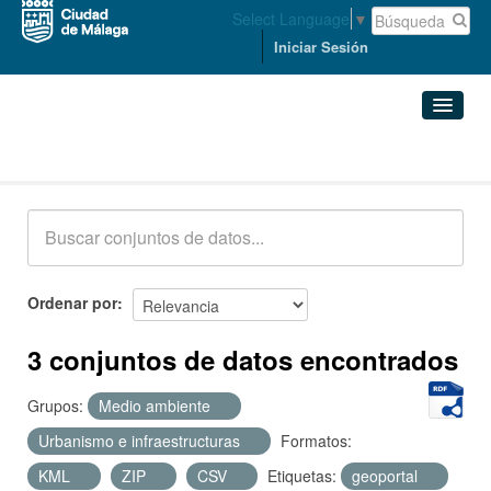
Select Language
▼
Iniciar Sesión
Conjuntos de datos
Conjuntos de datos
Organizaciones
Grupos
Ordenar por
Acerca de
3 conjuntos de datos encontrados
Grupos:
Medio ambiente
Urbanismo e infraestructuras
Formatos:
KML
ZIP
CSV
Etiquetas:
geoportal