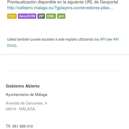
Previsualización disponible en la siguiente URL de Geoportal
http://callejero.malaga.eu/?gplayers=contenedores-pilas
...
CSV
GeoJSON
ZIP
KML
gml
Usted también puede acceder a este registro utilizando los
API
(ver
API
Docs
).
Gobierno Abierto
Ayuntamiento de Málaga
Avenida de Cervantes, 4
29016 - MÁLAGA.
Tlf:
951 926 010