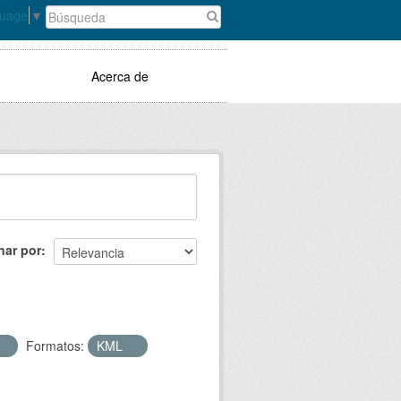
guage
▼
Acerca de
nar por
Formatos:
KML