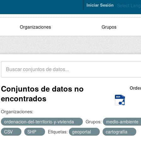
Iniciar Sesión
Select Lan
Organizaciones
Grupos
Conjuntos de datos no
Orde
encontrados
Organizaciones:
ordenacion-del-territorio-y-vivienda
Grupos:
medio-ambiente
CSV
SHP
Etiquetas:
geoportal
cartografía