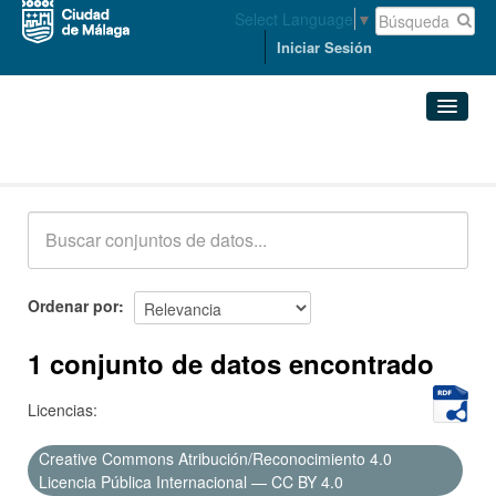
Select Language
▼
Iniciar Sesión
Conjuntos de datos
Conjuntos de datos
Organizaciones
Grupos
Ordenar por
Acerca de
1 conjunto de datos encontrado
Licencias:
Creative Commons Atribución/Reconocimiento 4.0
Licencia Pública Internacional — CC BY 4.0