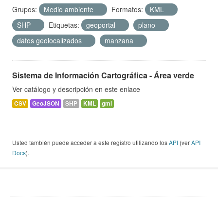
Grupos:
Medio ambiente
Formatos:
KML
SHP
Etiquetas:
geoportal
plano
datos geolocalizados
manzana
Sistema de Información Cartográfica - Área verde
Ver catálogo y descripción en este enlace
CSV
GeoJSON
SHP
KML
gml
Usted también puede acceder a este registro utilizando los
API
(ver
API
Docs
).