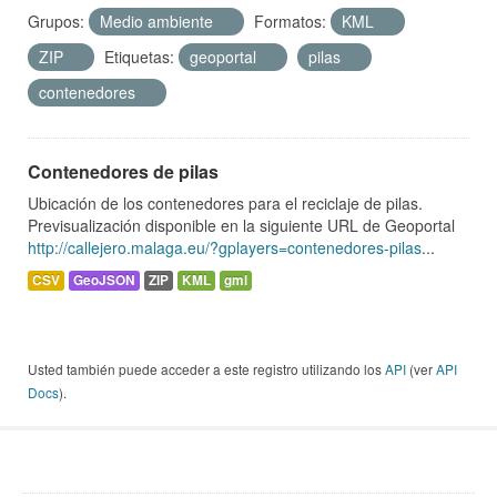
Grupos:
Medio ambiente
Formatos:
KML
ZIP
Etiquetas:
geoportal
pilas
contenedores
Contenedores de pilas
Ubicación de los contenedores para el reciclaje de pilas.
Previsualización disponible en la siguiente URL de Geoportal
http://callejero.malaga.eu/?gplayers=contenedores-pilas
...
CSV
GeoJSON
ZIP
KML
gml
Usted también puede acceder a este registro utilizando los
API
(ver
API
Docs
).