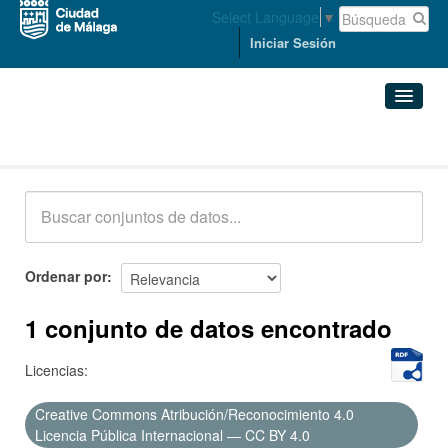
Select Language
▼
Iniciar Sesión
Conjuntos de datos
Conjuntos de datos
Organizaciones
Grupos
Ordenar por
Acerca de
1 conjunto de datos encontrado
Licencias:
Creative Commons Atribución/Reconocimiento 4.0
Licencia Pública Internacional — CC BY 4.0