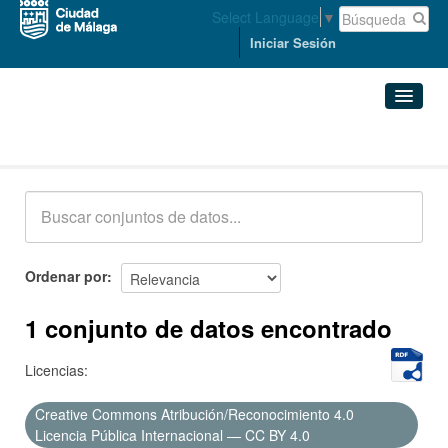
Select Language
▼
Iniciar Sesión
Conjuntos de datos
Conjuntos de datos
Organizaciones
Grupos
Ordenar por
Acerca de
1 conjunto de datos encontrado
Licencias:
Creative Commons Atribución/Reconocimiento 4.0
Licencia Pública Internacional — CC BY 4.0