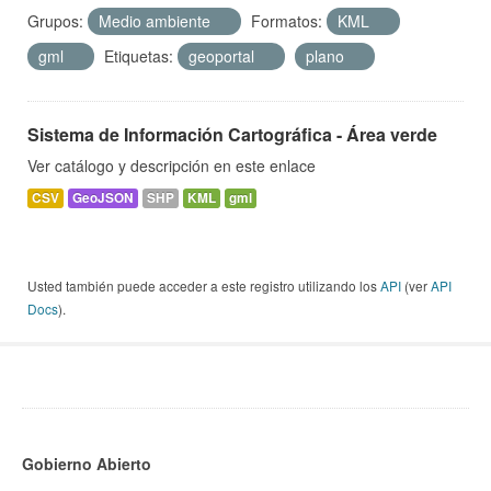
Grupos:
Medio ambiente
Formatos:
KML
gml
Etiquetas:
geoportal
plano
Sistema de Información Cartográfica - Área verde
Ver catálogo y descripción en este enlace
CSV
GeoJSON
SHP
KML
gml
Usted también puede acceder a este registro utilizando los
API
(ver
API
Docs
).
Gobierno Abierto