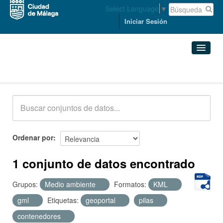
Select Language
▼
Iniciar Sesión
Conjuntos de datos
Conjuntos de datos
Organizaciones
Grupos
Ordenar por
Acerca de
1 conjunto de datos encontrado
Grupos:
Medio ambiente
Formatos:
KML
gml
Etiquetas:
geoportal
pilas
contenedores