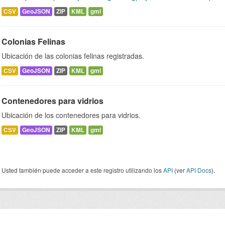
CSV
GeoJSON
ZIP
KML
gml
Colonias Felinas
Ubicación de las colonias felinas registradas.
CSV
GeoJSON
ZIP
KML
gml
Contenedores para vidrios
Ubicación de los contenedores para vidrios.
CSV
GeoJSON
ZIP
KML
gml
Usted también puede acceder a este registro utilizando los
API
(ver
API Docs
).