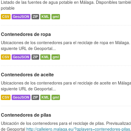
Listado de las fuentes de agua potable en Málaga. Disponibles tambi
potable
CSV
GeoJSON
ZIP
KML
gml
Contenedores de ropa
Ubicaciones de los contenedores para el reciclaje de ropa en Málaga. 
siguiente URL de Geoportal...
CSV
GeoJSON
ZIP
KML
gml
Contenedores de aceite
Ubicaciones de los contenedores para el reciclaje de aceite en Málaga.
siguiente URL de Geoportal...
CSV
GeoJSON
ZIP
KML
gml
Contenedores de pilas
Ubicación de los contenedores para el reciclaje de pilas. Previsualizac
de Geoportal
http://callejero.malaga.eu/?gplayers=contenedores-pilas