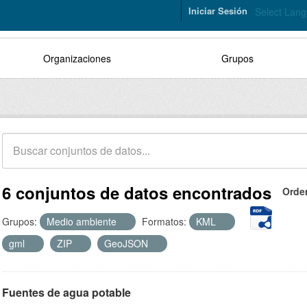
Iniciar Sesión
Select Lan
Organizaciones
Grupos
6 conjuntos de datos encontrados
Orde
Grupos:
Medio ambiente
Formatos:
KML
gml
ZIP
GeoJSON
Fuentes de agua potable