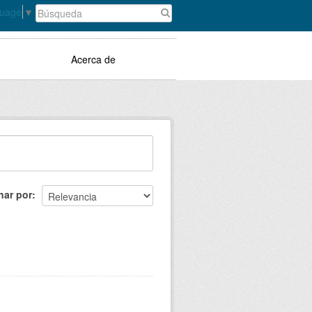
guage
▼
Acerca de
nar por