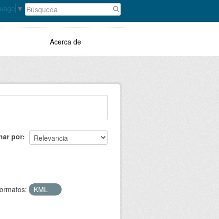
guage
▼
Acerca de
nar por
ormatos:
KML