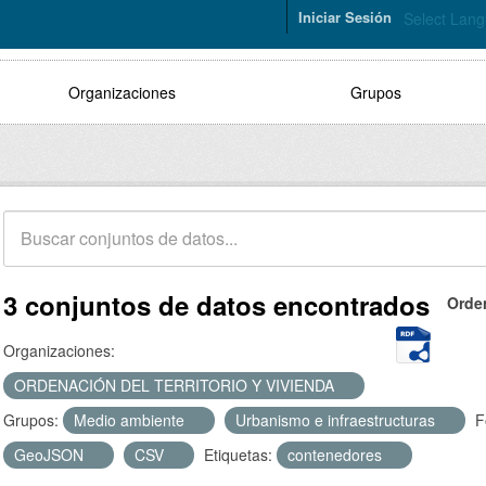
Iniciar Sesión
Select Lan
Organizaciones
Grupos
3 conjuntos de datos encontrados
Orde
Organizaciones:
ORDENACIÓN DEL TERRITORIO Y VIVIENDA
Grupos:
Medio ambiente
Urbanismo e infraestructuras
F
GeoJSON
CSV
Etiquetas:
contenedores