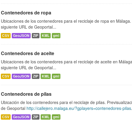
Contenedores de ropa
Ubicaciones de los contenedores para el reciclaje de ropa en Málaga. 
siguiente URL de Geoportal...
CSV
GeoJSON
ZIP
KML
gml
Contenedores de aceite
Ubicaciones de los contenedores para el reciclaje de aceite en Málaga.
siguiente URL de Geoportal...
CSV
GeoJSON
ZIP
KML
gml
Contenedores de pilas
Ubicación de los contenedores para el reciclaje de pilas. Previsualizac
de Geoportal
http://callejero.malaga.eu/?gplayers=contenedores-pilas
CSV
GeoJSON
ZIP
KML
gml