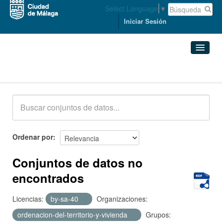
Select Language
▼
Iniciar Sesión
Conjuntos de datos
Conjuntos de datos
Organizaciones
Grupos
Ordenar por
Acerca de
Conjuntos de datos no
encontrados
Licencias:
by-sa-40
Organizaciones:
ordenacion-del-territorio-y-vivienda
Grupos: