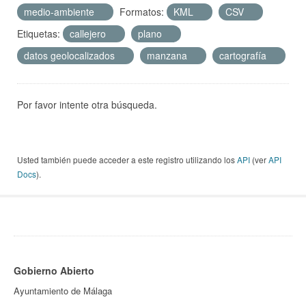
medio-ambiente
Formatos:
KML
CSV
Etiquetas:
callejero
plano
datos geolocalizados
manzana
cartografía
Por favor intente otra búsqueda.
Usted también puede acceder a este registro utilizando los
API
(ver
API
Docs
).
Gobierno Abierto
Ayuntamiento de Málaga