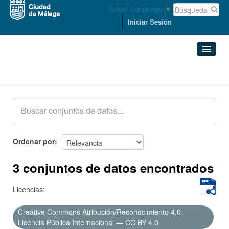
Select Language
▼
Iniciar Sesión
Conjuntos de datos
Conjuntos de datos
Organizaciones
Grupos
Ordenar por
Acerca de
3 conjuntos de datos encontrados
Licencias:
Creative Commons Atribución/Reconocimiento 4.0
Licencia Pública Internacional — CC BY 4.0