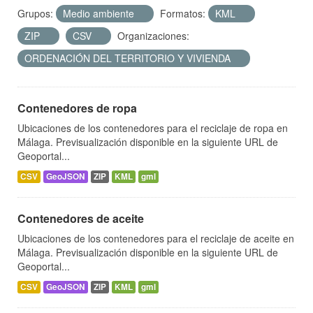
Grupos:
Medio ambiente
Formatos:
KML
ZIP
CSV
Organizaciones:
ORDENACIÓN DEL TERRITORIO Y VIVIENDA
Contenedores de ropa
Ubicaciones de los contenedores para el reciclaje de ropa en
Málaga. Previsualización disponible en la siguiente URL de
Geoportal...
CSV
GeoJSON
ZIP
KML
gml
Contenedores de aceite
Ubicaciones de los contenedores para el reciclaje de aceite en
Málaga. Previsualización disponible en la siguiente URL de
Geoportal...
CSV
GeoJSON
ZIP
KML
gml