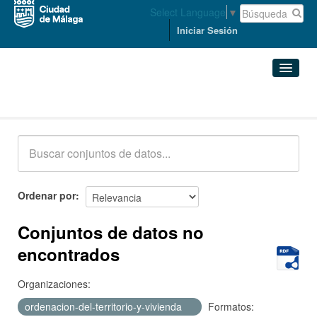
Select Language
▼
Iniciar Sesión
Conjuntos de datos
Conjuntos de datos
Organizaciones
Grupos
Ordenar por
Acerca de
Conjuntos de datos no
encontrados
Organizaciones:
ordenacion-del-territorio-y-vivienda
Formatos: