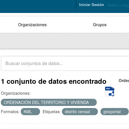
Iniciar Sesión
Select Lan
Organizaciones
Grupos
1 conjunto de datos encontrado
Orde
Organizaciones:
ORDENACIÓN DEL TERRITORIO Y VIVIENDA
Formatos:
KML
Etiquetas:
distrito censal
geoportal