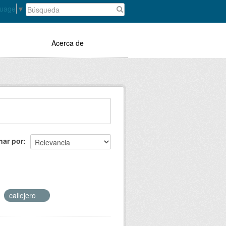
guage
▼
Acerca de
nar por
callejero