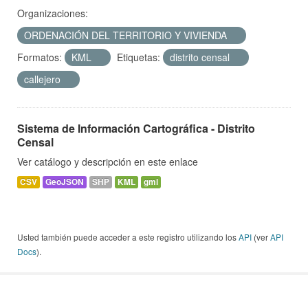
Organizaciones:
ORDENACIÓN DEL TERRITORIO Y VIVIENDA
Formatos:
KML
Etiquetas:
distrito censal
callejero
Sistema de Información Cartográfica - Distrito
Censal
Ver catálogo y descripción en este enlace
CSV
GeoJSON
SHP
KML
gml
Usted también puede acceder a este registro utilizando los
API
(ver
API
Docs
).