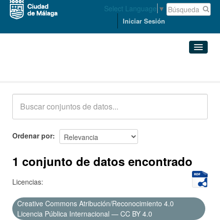
Select Language
▼
Iniciar Sesión
Conjuntos de datos
Conjuntos de datos
Organizaciones
Grupos
Ordenar por
Acerca de
1 conjunto de datos encontrado
Licencias:
Creative Commons Atribución/Reconocimiento 4.0
Licencia Pública Internacional — CC BY 4.0