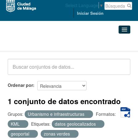
Select Language
▼
Iniciar Sesión
Conjuntos de datos
Conjuntos de datos
Organizaciones
Grupos
Ordenar por
Acerca de
1 conjunto de datos encontrado
Grupos:
Urbanismo e infraestructuras
Formatos:
KML
Etiquetas:
datos geolocalizados
geoportal
zonas verdes