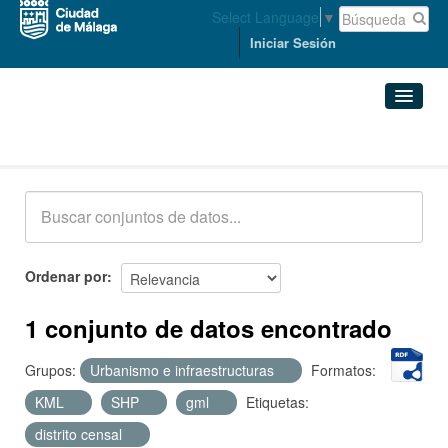
Select Language
▼
Iniciar Sesión
Conjuntos de datos
Conjuntos de datos
Organizaciones
Grupos
Ordenar por
Acerca de
1 conjunto de datos encontrado
Grupos:
Urbanismo e infraestructuras
Formatos:
KML
SHP
gml
Etiquetas:
distrito censal