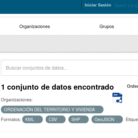
Iniciar Sesión
Select Lan
Organizaciones
Grupos
1 conjunto de datos encontrado
Orde
Organizaciones:
ORDENACIÓN DEL TERRITORIO Y VIVIENDA
Formatos:
KML
CSV
SHP
GeoJSON
Etique