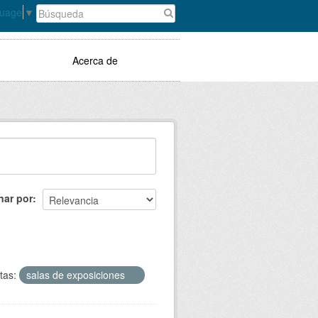
guage
▼
Acerca de
nar por
tas:
salas de exposiciones