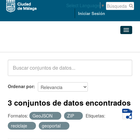
Select Language
▼
Iniciar Sesión
Conjuntos de datos
Conjuntos de datos
Organizaciones
Grupos
Ordenar por
Acerca de
3 conjuntos de datos encontrados
Formatos:
GeoJSON
ZIP
Etiquetas:
reciclaje
geoportal