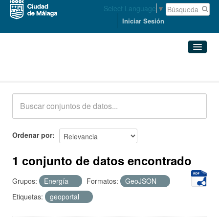
Select Language
▼
Iniciar Sesión
Conjuntos de datos
Conjuntos de datos
Organizaciones
Grupos
Ordenar por
Acerca de
1 conjunto de datos encontrado
Grupos:
Energía
Formatos:
GeoJSON
Etiquetas:
geoportal