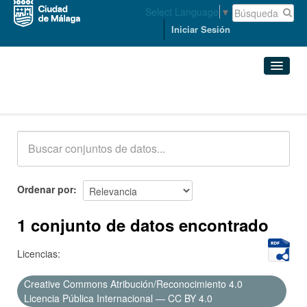
Select Language
▼
Iniciar Sesión
Conjuntos de datos
Conjuntos de datos
Organizaciones
Grupos
Ordenar por
Acerca de
1 conjunto de datos encontrado
Licencias:
Creative Commons Atribución/Reconocimiento 4.0
Licencia Pública Internacional — CC BY 4.0