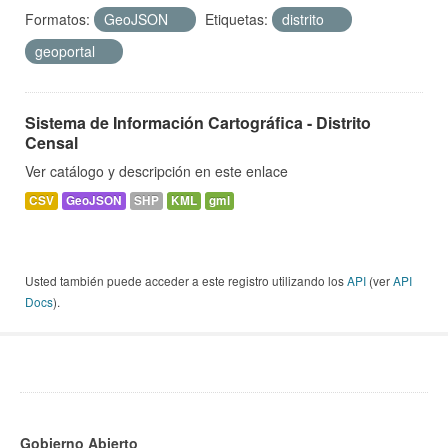
Formatos:
GeoJSON
Etiquetas:
distrito
geoportal
Sistema de Información Cartográfica - Distrito
Censal
Ver catálogo y descripción en este enlace
CSV
GeoJSON
SHP
KML
gml
Usted también puede acceder a este registro utilizando los
API
(ver
API
Docs
).
Gobierno Abierto