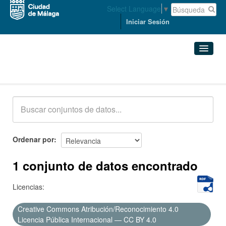
Select Language
▼
Iniciar Sesión
Conjuntos de datos
Conjuntos de datos
Organizaciones
Grupos
Ordenar por
Acerca de
1 conjunto de datos encontrado
Licencias:
Creative Commons Atribución/Reconocimiento 4.0
Licencia Pública Internacional — CC BY 4.0