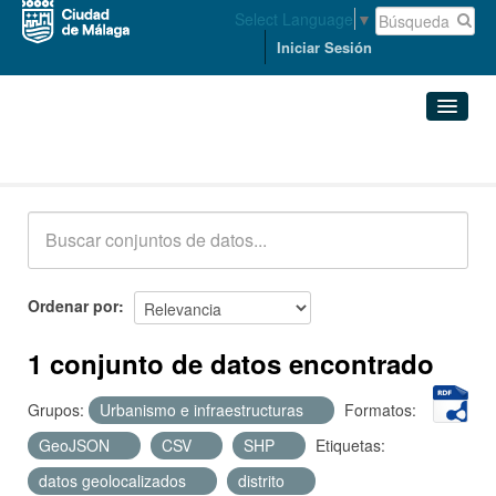
Select Language
▼
Iniciar Sesión
Conjuntos de datos
Conjuntos de datos
Organizaciones
Grupos
Ordenar por
Acerca de
1 conjunto de datos encontrado
Grupos:
Urbanismo e infraestructuras
Formatos:
GeoJSON
CSV
SHP
Etiquetas:
datos geolocalizados
distrito