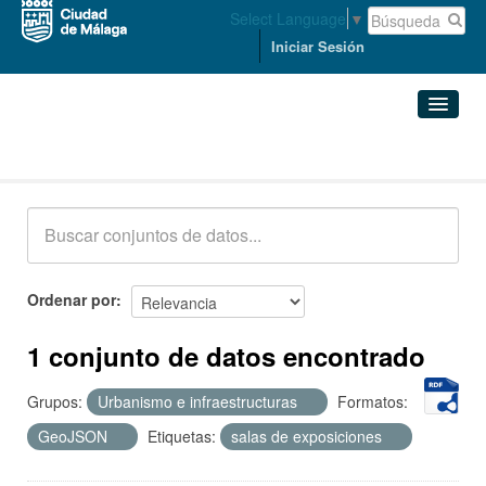
Select Language
▼
Iniciar Sesión
Conjuntos de datos
Conjuntos de datos
Organizaciones
Grupos
Ordenar por
Acerca de
1 conjunto de datos encontrado
Grupos:
Urbanismo e infraestructuras
Formatos:
GeoJSON
Etiquetas:
salas de exposiciones