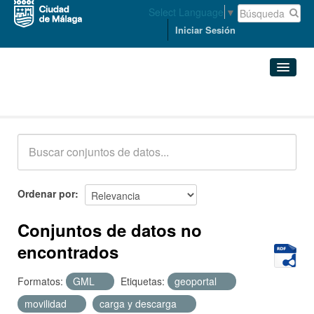
Select Language
▼
Iniciar Sesión
Conjuntos de datos
Conjuntos de datos
Organizaciones
Grupos
Ordenar por
Acerca de
Conjuntos de datos no
encontrados
Formatos:
GML
Etiquetas:
geoportal
movilidad
carga y descarga