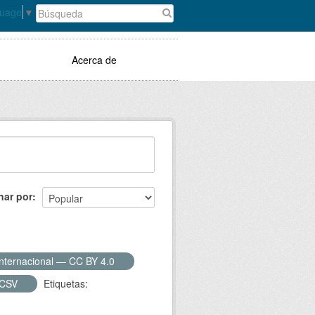
guage
▼
Acerca de
nar por
Internacional — CC BY 4.0
CSV
Etiquetas: