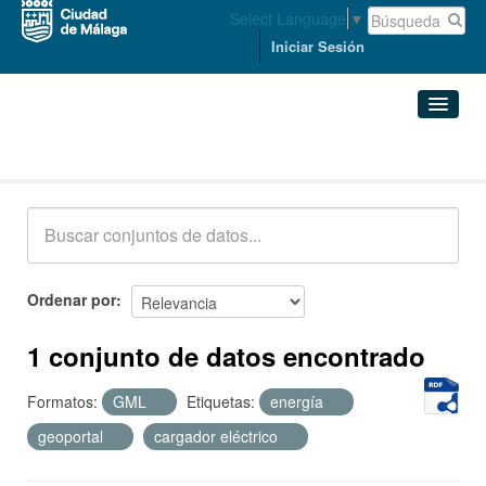
Select Language
▼
Iniciar Sesión
Conjuntos de datos
Conjuntos de datos
Organizaciones
Grupos
Ordenar por
Acerca de
1 conjunto de datos encontrado
Formatos:
GML
Etiquetas:
energía
geoportal
cargador eléctrico